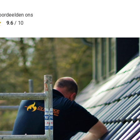
oordeelden ons
9.6
/
10