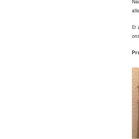
Naa
all
Er 
ons
Pr