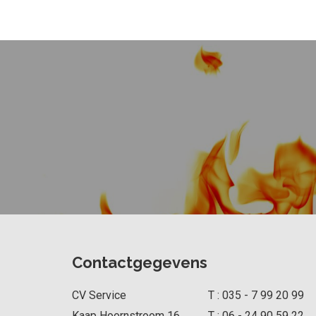
Contactgegevens
CV Service
T :
035 - 7 99 20 99
Kaap Hoornstroom 16
T :
06 - 24 90 59 22