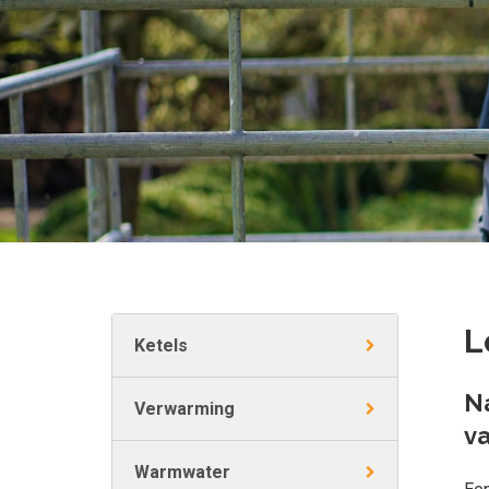
L
Ketels
Na
Verwarming
va
Warmwater