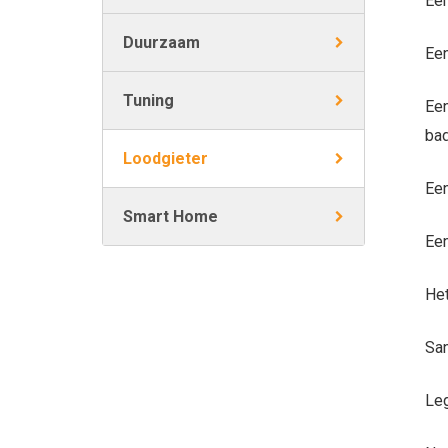
Een
Duurzaam
Een
Tuning
Een
bad
Loodgieter
Een
Smart Home
Een
Het
San
Leg