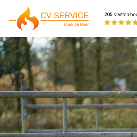
205
klanten be