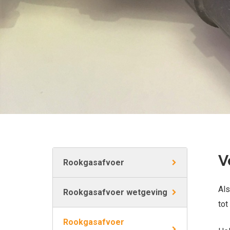
V
Rookgasafvoer
Als
Rookgasafvoer wetgeving
tot
Rookgasafvoer