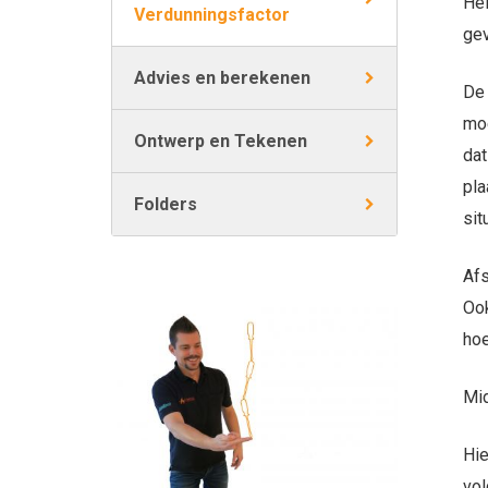
Hel
Verdunningsfactor
gev
Advies en berekenen
De 
moe
Ontwerp en Tekenen
dat
pla
Folders
sit
Afs
Ook
hoe
Mid
Hie
vol