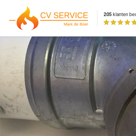
205
klanten be