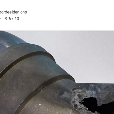
oordeelden ons
9.6
/
10