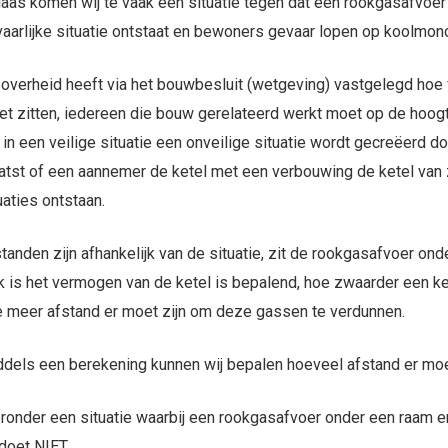
aas komen wij te vaak een situatie tegen dat een rookgasafvoer 
aarlijke situatie ontstaat en bewoners gevaar lopen op koolmon
overheid heeft via het bouwbesluit (wetgeving) vastgelegd hoe 
t zitten, iedereen die bouw gerelateerd werkt moet op de hoogt
 in een veilige situatie een onveilige situatie wordt gecreëerd 
atst of een aannemer de ketel met een verbouwing de ketel van z
uaties ontstaan.
tanden zijn afhankelijk van de situatie, zit de rookgasafvoer ond
 is het vermogen van de ketel is bepalend, hoe zwaarder een ket
 meer afstand er moet zijn om deze gassen te verdunnen.
dels een berekening kunnen wij bepalen hoeveel afstand er moet
ronder een situatie waarbij een rookgasafvoer onder een raam en
doet NIET