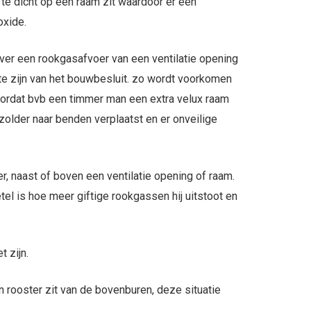
te dicht op een raam zit waardoor er een
oxide.
ver een rookgasafvoer van een ventilatie opening
e zijn van het bouwbesluit. zo wordt voorkomen
doordat bvb een timmer man een extra velux raam
older naar benden verplaatst en er onveilige
er, naast of boven een ventilatie opening of raam.
el is hoe meer giftige rookgassen hij uitstoot en
 zijn.
 rooster zit van de bovenburen, deze situatie