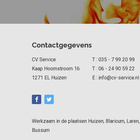
Contactgegevens
CV Service
T :
035 - 7 99 20 99
Kaap Hoornstroom 16
T :
06 - 24 90 59 22
1271 EL
Huizen
E :
info@cv-service.nl
Werkzaam in de plaatsen Huizen, Blaricum, Laren
Bussum