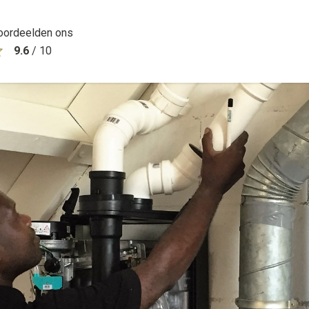
oordeelden ons
9.6
/
10