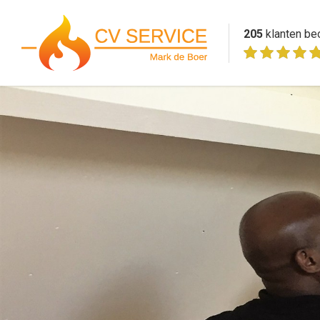
205
klanten be